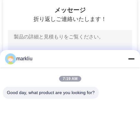
達
メッセージ
に
折り返しご連絡いたします！
つ
い
て
markliu
工
7:19 AM
場
Good day, what product are you looking for?
旅
人気カテゴリ
すべて
行
ICのパッケージの基
BGAの基質
質
品