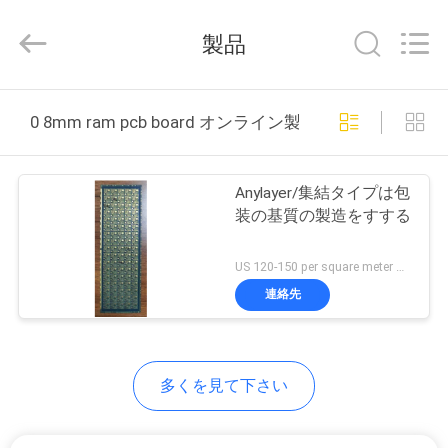
2020
-
2026
製品
HongRuiXing
(Hubei)
Electronics
Co.,Ltd..
All
家
Rights
Reserved.
0 8mm ram pcb board オンライン製造
プ
Anylayer/集結タイプは包
ロ
装の基質の製造をすする
ダ
US 120-150 per square meter MOQ:1平方メートル
ク
連絡先
ト
多くを見て下さい
私