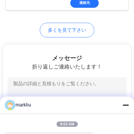
達
連絡先
に
つ
多くを見て下さい
い
て
メッセージ
折り返しご連絡いたします！
工
場
旅
行
markliu
品
9:03 AM