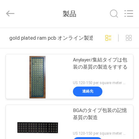
2020
-
2026
製品
HongRuiXing
(Hubei)
Electronics
Co.,Ltd..
All
家
Rights
Reserved.
gold plated ram pcb オンライン製造
プ
Anylayer/集結タイプは包
ロ
装の基質の製造をすする
ダ
US 120-150 per square meter MOQ:1平方メートル
ク
連絡先
ト
BGAのタイプ包装の記憶
基質の製造
私
US 120-150 per square meter MOQ:1平方メートル