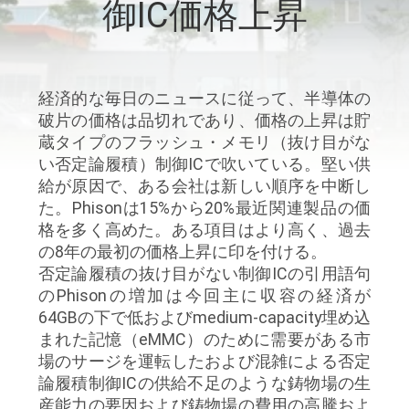
達
御IC価格上昇
に
つ
経済的な毎日のニュースに従って、半導体の
い
破片の価格は品切れであり、価格の上昇は貯
て
蔵タイプのフラッシュ・メモリ（抜け目がな
い否定論履積）制御ICで吹いている。堅い供
給が原因で、ある会社は新しい順序を中断し
工
た。Phisonは15%から20%最近関連製品の価
格を多く高めた。ある項目はより高く、過去
場
の8年の最初の価格上昇に印を付ける。
否定論履積の抜け目がない制御ICの引用語句
旅
のPhisonの増加は今回主に収容の経済が
行
64GBの下で低およびmedium-capacity埋め込
まれた記憶（eMMC）のために需要がある市
場のサージを運転したおよび混雑による否定
品
論履積制御ICの供給不足のような鋳物場の生
産能力の要因および鋳物場の費用の高騰およ