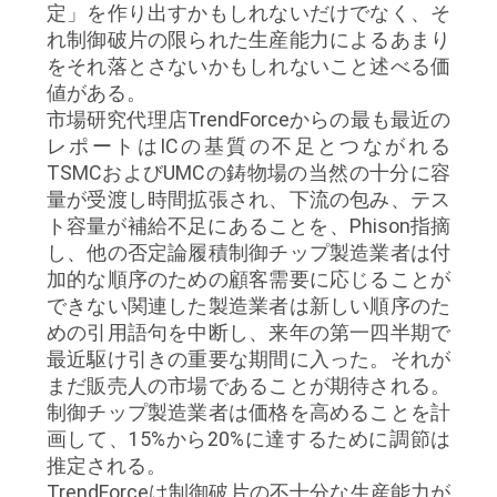
求
定」を作り出すかもしれないだけでなく、そ
れ制御破片の限られた生産能力によるあまり
し
をそれ落とさないかもしれないこと述べる価
な
値がある。
市場研究代理店TrendForceからの最も最近の
さ
レポートはICの基質の不足とつながれる
TSMCおよびUMCの鋳物場の当然の十分に容
い
量が受渡し時間拡張され、下流の包み、テス
ト容量が補給不足にあることを、Phison指摘
し、他の否定論履積制御チップ製造業者は付
地
加的な順序のための顧客需要に応じることが
図
できない関連した製造業者は新しい順序のた
めの引用語句を中断し、来年の第一四半期で
最近駆け引きの重要な期間に入った。それが
PRIVACY
まだ販売人の市場であることが期待される。
POLICY
制御チップ製造業者は価格を高めることを計
画して、15%から20%に達するために調節は
推定される。
TrendForceは制御破片の不十分な生産能力が