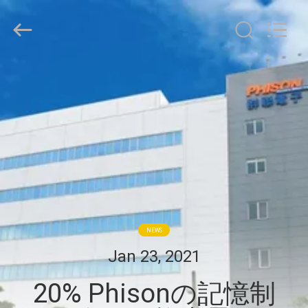
2020
-
2026
HongRuiXing
(Hubei)
Electronics
Co.,Ltd..
All
家
Rights
Reserved.
プ
ロ
ダ
ク
ト
NEWS
Jan 23, 2021
私
20% Phisonの記憶制