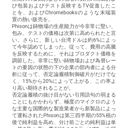
質
び包装およびテスト反映するTV促進したこ
とを、およびChromebooksのような末端装
管
置の熱い販売を。
理
Phisonは鋳物場の生産能力が今非常に堅い、
包み、テストの価格は次第に高められたと言
い。さらに、新しい台湾ドルは約6%によっ
私
て今年認めてしまった。従って、費用の高騰
を反映するために、それはプロダクト価格を
達
調節した。非常に堅い鋳物場および為替レー
トの要因の状態の下の企業の部内者による分
に
析に従って、否定論履積制御破片がだけでな
連
く、15%から20%によって上がる、この率よ
り高い期待されることが。
絡
否定論履積の抜け目がない引用語句の弱まる
ことにもかかわらず、極度のマイクロのよう
し
な主要な国際的な製造業者から新製品によっ
な
て運転されたPhisonは第三四半期の55%税の
後で純利益を高め、分け前ごとの純利益は単
さ