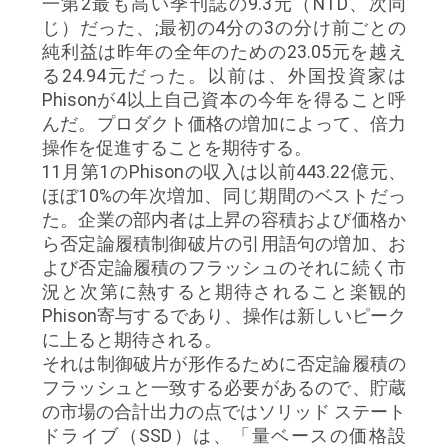
一第2最も高い季刊誌の9.3元（NTD、次同
じ）だった、;最初の4分の3の分け前ごとの
い
純利益は昨年の全年のための23.05元を越え
る24.94元だった。以前は、外国投資家は
ニ
Phisonが4以上自己資本の今年を得ること呼
んだ。プロダクト価格の増加によって、倍力
ュ
操作を促進することを期待する。
11月第1のPhisonの収入は以前443.22億元、
ー
ほぼ10%の年次増加、同じ期間のベストだっ
ス
た。企業の部内者は上昇の容積および価格か
ら否定論履積制御破片の引用語句の増加、お
よび否定論履積のフラッシュのそれに続く市
引
況と次第に熱すると期待されること楽観的
Phison寄与するであり、操作は新しいピーク
用
に上ると期待される。
それは制御破片が形作るために否定論履積の
を
フラッシュと一致する必要があるので、貯蔵
要
の市場の合計出力の点ではソリッド ステート
ドライブ（SSD）は、「量ベースの価格設