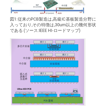
質
管
図1:従来のPCB製造は,高級IC基板製造分野に
理
入っており,その特徴は,30um以上の幾何形状
である (ソース:IEEE HI-ロードマップ)
私
達
に
連
絡
し
な
さ