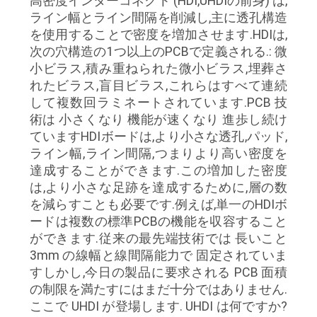
高密度インターコネクト (HDI,UHDIの前身) は,
ライン幅とライン間隔を削減し,主に透孔構造
を使用することで密度を増加させます.HDIは,
次の穴構造の1つ以上のPCBで定義される.: 微
小ビラス,積み重ねられた微小ビラス,埋葬さ
れたビラス,盲目ビラス,これらはすべて連続
して複数回ラミネートされています.PCB 技
術は 小さくなり 機能が速くなり 進歩し続け
ていますHDIボードは,より小さな透孔,パッド,
ライン幅,ライン間隔,つまりより高い密度を
達成することができます.この増加した密度
は,より小さな足跡を達成するために,層の数
を減らすことも必要です.例えば,単一のHDIボ
ードは複数の標準PCBの機能を収容すること
ができます.従来の最先端技術では 長いこと
3mm の線幅と線間隔能力で 固定されていま
すしかし,今日の製品に要求される PCB 面積
の制限を満たすにはまだ十分ではありません.
ここで UHDI が登場します. UHDI は何ですか?