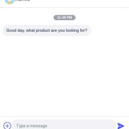
トップ
11:49 PM
Good day, what product are you looking for?
人気カテゴリ
すべて
ICのパッケージの基
BGAの基質
質
一口のパッケージの
FCCSPのパッケージ
基質
の基質
センサーの基質
RFモジュールの基質
記憶基質
MEMSの基質
見積依頼