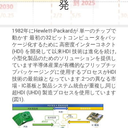
達
発
に
つ
1982年にHewlett-Packardが 単一のチップで
い
動かす 最初の32ビットコンピュータをパッ
て
ケージ化するために 高密度インターコネクト
(HDI) を開発して以来HDI 技術は進化を続け,
小型化製品のためのソリューションを提供し
工
ています半導体産業が有機的なフリップチッ
プパッケージングに使用するプロセスがHDI
場
技術の最前線となっています.2つの異なる市
場 - IC基板と製品システム統合が重複し,同じ
旅
超HDI (UHDI) 製造プロセスを使用しています
行
(図1).
品