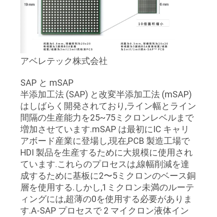
アベレテック株式会社
SAP と mSAP
半添加工法 (SAP) と改変半添加工法 (mSAP)
はしばらく開発されており,ライン幅とライン
間隔の生産能力を25~75ミクロンレベルまで
増加させています.mSAP は最初にIC キャリ
アボード産業に登場し,現在,PCB 製造工場で
HDI 製品を生産するために大規模に使用され
ています.これらのプロセスは,線幅削減を達
成するために基板に2〜5ミクロンのベース銅
層を使用する.しかし,1ミクロン未満のルーテ
ィングには,超薄の0を使用する必要がありま
す.A-SAP プロセスで 2 マイクロン液体イン