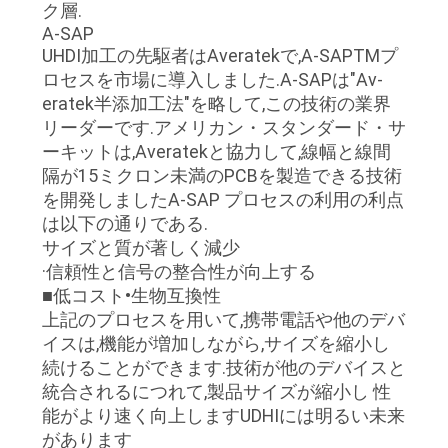
ク層.
A-SAP
UHDI加工の先駆者はAveratekで,A-SAPTMプ
ロセスを市場に導入しました.A-SAPは"Av-
eratek半添加工法"を略して,この技術の業界
リーダーです.アメリカン・スタンダード・サ
ーキットは,Averatekと協力して,線幅と線間
隔が15ミクロン未満のPCBを製造できる技術
を開発しましたA-SAP プロセスの利用の利点
は以下の通りである.
サイズと質が著しく減少
·信頼性と信号の整合性が向上する
■低コスト•生物互換性
上記のプロセスを用いて,携帯電話や他のデバ
イスは,機能が増加しながら,サイズを縮小し
続けることができます.技術が他のデバイスと
統合されるにつれて,製品サイズが縮小し 性
能がより速く向上しますUDHIには明るい未来
があります