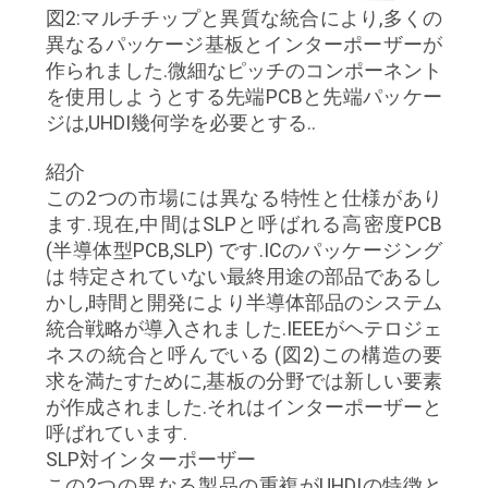
図2:マルチチップと異質な統合により,多くの
い
異なるパッケージ基板とインターポーザーが
作られました.微細なピッチのコンポーネント
を使用しようとする先端PCBと先端パッケー
ニ
ジは,UHDI幾何学を必要とする..
ュ
紹介
ー
この2つの市場には異なる特性と仕様があり
ます.現在,中間はSLPと呼ばれる高密度PCB
ス
(半導体型PCB,SLP) です.ICのパッケージング
は 特定されていない最終用途の部品であるし
かし,時間と開発により半導体部品のシステム
引
統合戦略が導入されました.IEEEがヘテロジェ
ネスの統合と呼んでいる (図2)この構造の要
用
求を満たすために,基板の分野では新しい要素
を
が作成されました.それはインターポーザーと
呼ばれています.
要
SLP対インターポーザー
この2つの異なる製品の重複がUHDIの特徴と