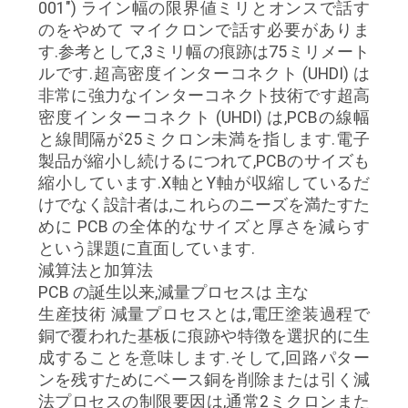
001") ライン幅の限界値ミリとオンスで話す
のをやめて マイクロンで話す必要がありま
す.参考として,3ミリ幅の痕跡は75ミリメート
ルです.超高密度インターコネクト (UHDI) は
非常に強力なインターコネクト技術です超高
密度インターコネクト (UHDI) は,PCBの線幅
と線間隔が25ミクロン未満を指します.電子
製品が縮小し続けるにつれて,PCBのサイズも
縮小しています.X軸とY軸が収縮しているだ
けでなく設計者は,これらのニーズを満たすた
めに PCB の全体的なサイズと厚さを減らす
という課題に直面しています.
減算法と加算法
PCB の誕生以来,減量プロセスは 主な
生産技術 減量プロセスとは,電圧塗装過程で
銅で覆われた基板に痕跡や特徴を選択的に生
成することを意味します.そして,回路パター
ンを残すためにベース銅を削除または引く減
法プロセスの制限要因は,通常2ミクロンまた