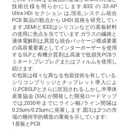
求
技術仕様を明らかにします.IEEE の 33-AP
し
Ultra HDI セクション は,現在,システム統合
PCB 製品の観点から UHDI 規格を研究してい
な
ます.,SEMIとIEEEはシリコンなどの基板材料
の使用に焦点を当てています.ガラスの繊維と
さ
液体電解剤は,異質な統合パッケージ構成要素
い
の高容量要素としてインターポーザーを使用
するSLPと有機介質剤は,高速で低損失PCBラ
ミネート,プレプレグまたはフィルムを使用し
地
続けます.
IC包装は様々な異なる包装技術を有している.
図
シリコンブリッジとチップレット導入によ
り,PCBSLPとさらに区別される.しかし,半導体
産業協会 (SIA) が開発した開発ロードマップ
PRIVACY
では,2030年までにライン幅/ライン間隔は
POLICY
0.25um/0.25umに発展します.図3は,2つの市
場の幾何学的構造の重複を示しています:
1基板とPCB