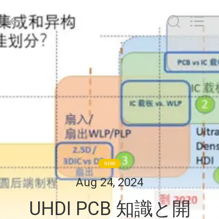
2020
-
2026
HongRuiXing
(Hubei)
Electronics
Co.,Ltd..
All
家
Rights
Reserved.
プ
ロ
ダ
ク
ト
NEWS
Aug 24, 2024
私
UHDI PCB 知識と開