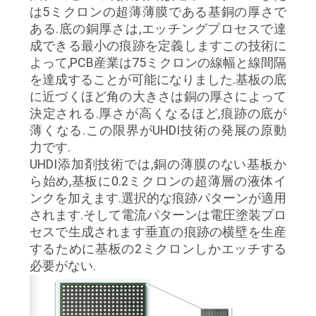
は5ミクロンの超薄薄膜である基銅の厚さで
ある.底の銅厚さは,エッチングプロセスで達
成できる最小の痕跡を定義しますこの技術に
よって,PCB産業は75ミクロンの線幅と線間隔
を達成することが可能になりました.基板の底
に近づくほど角の大きさは銅の厚さによって
決定される.厚さが高くなるほど,痕跡の底が
薄くなる.この限界がUHDI技術の発展の原動
力です.
UHDI添加剤技術では,銅の薄膜のない基板か
ら始め,基板に0.2ミクロンの超薄層の液体イ
ンクを加えます.選択的な痕跡パターンが適用
されます.そして電流パターンは電圧塗装プロ
セスで生成されます垂直の痕跡の横壁を生産
するために基板の2ミクロンしかエッチする
必要がない.