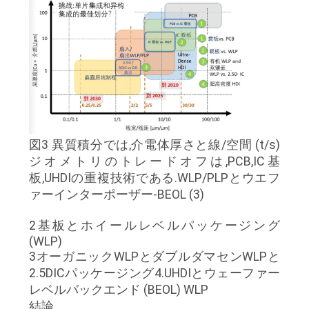
図3 異質積分では,介電体厚さと線/空間 (t/s)
ジオメトリのトレードオフは,PCB,IC基
板,UHDIの重複技術である.WLP/PLPとウエフ
ァーインターポーザー-BEOL (3)
2基板とホイールレベルパッケージング
(WLP)
3オーガニックWLPとダブルダマセンWLPと
2.5DICパッケージング4.UHDIとウェーファー
レベルバックエンド (BEOL) WLP
結論