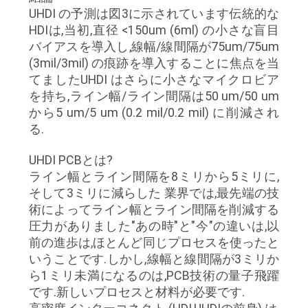
UHDI の予測は図3に示されています伝統的な
HDIは,当初,直径 <150um (6ml) の小さな盲目
バイアスを導入し,線幅/線間隔が75um/75um
(3mil/3mil) の痕跡を導入することに焦点を当
てましたUHDI はさらに小さなマイクロビア
を持ち,ライン幅/ライン間隔は50 um/50 um
から5 um/5 um (0.2 mil/0.2 mil) に削減され
る.
UHDI PCBとは?
ライン幅とライン間隔を8ミリから5ミリに,
そして3ミリに減らした 業界では,最先端の技
術によってライン幅とライン間隔を削減する
圧力がありました"あの時"と"今"の違いは,以
前の進歩は,ほとんど同じプロセスを使ったと
いうことです.しかし,線幅と線間隔が3ミリか
ら1ミリ未満になるのは,PCB技術の量子飛躍
です.新しいプロセスと材料が必要です.