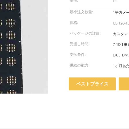
証明:
UL
最小注文数量:
1平方メ
価格:
US 120-1
パッケージの詳細:
カスタマ
受渡し時間:
7-10仕事
支払条件:
L/C、D
供給の能力:
1ヶ月あた
ベストプライス