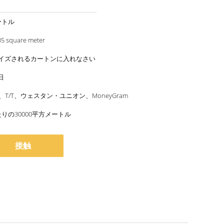
ートル
35 square meter
イズされるカートンに入れなさい
日
/P、T/T、ウェスタン・ユニオン、MoneyGram
りの30000平方メートル
接触