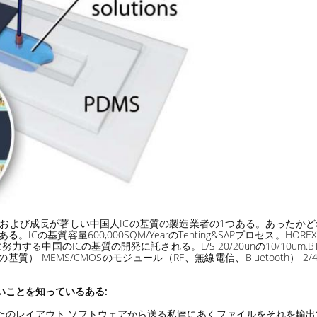
る一流および成長が著しい中国人ICの基質の製造業者の1つある。あったか
る。ICの基質容量600,000SQM/YearのTenting&SAPプロセス。
る中国のICの基質の開発に託される。L/S 20/20unの10/10um
） MEMS/CMOSのモジュール（RF、無線電信、Bluetooth） 2/4/
いことを知っているある:
あなたのレイアウト ソフトウェアから送る私達にあくファイルをそれを輸