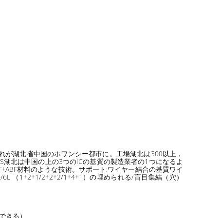
どれが湖北省中国のホワンシー都市に。工場湖北は300以上，
HOREXS湖北は中国の上の3つのICの基質の製造業者の1つになるよ
.BT+ABF材料のような技術。サポート:ワイヤー結合の基質ワイ
6L （1+2+1/2+2+2/1+4+1）の埋められる/盲目集結（穴）
出できる）