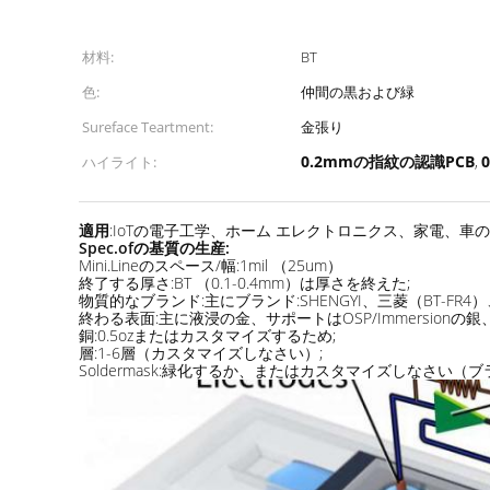
材料:
BT
色:
仲間の黒および緑
Sureface Teartment:
金張り
0.2mmの指紋の認識PCB
ハイライト:
,
適用
:IoTの電子工学、ホーム エレクトロニクス、家電、車
Spec.ofの基質の生産:
Mini.Lineのスペース/幅:1mil （25um）
終了する厚さ:BT （0.1-0.4mm）は厚さを終えた;
物質的なブランド:主にブランド:SHENGYI、三菱（BT-FR4）、mitsu
終わる表面:主に液浸の金、サポートはOSP/Immersion
銅:0.5ozまたはカスタマイズするため;
層:1-6層（カスタマイズしなさい）;
Soldermask:緑化するか、またはカスタマイズしなさい（ブランド: