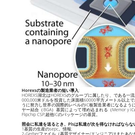
Horexsの製造業者の短い導入
:
HOREXS湖北はHOREXSのグループに属したり、であ
000,000米ドルを投資した床面積60000平方メートル以上であ
うに努力し世界の国際的レベルのIC板製造業者になるように努力す
ヤー結合（BGA）基質によって埋め込まれる（Memor y ICの基質
Flipchip CSP;超他ICのパッケージの基質。
照会に私達を送るとき、Plsは私達が次を得なければならな
1基質の生産のsepc。情報;
2-Gerberファイル（基質デザイナー/エンジニアはまた