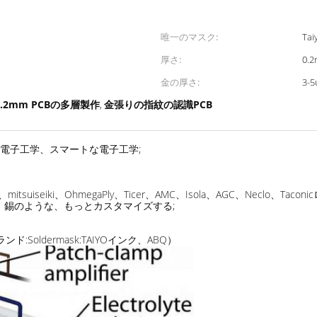
唯一のマスク:
Tai
厚さ:
0.
金の厚さ:
3-
0.2mm PCBの多層製作
金張りの指紋の認識PCB
,
の電子工学、スマートな電子工学;
iseiki、OhmegaPly、Ticer、AMC、Isola、AGC、Neclo、Tacon
の銀、錫のような、もっとカスタマイズする;
Soldermask:TAIYOインク、ABQ）