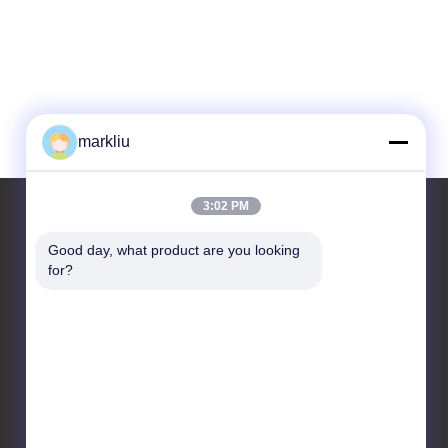
markliu
3:02 PM
Good day, what product are you looking 
for?
お問い合わせ
HongRuiXing (Hubei)
Electronics Co.,Ltd.
boluo郡yangchunの町の
tangjiaoの村
86-0752-6166099