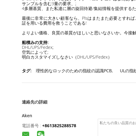
サンプルを含む3量の要求、;
4多層基質、また私達に層の旋回待避/集結情報を提供するた
最後に非常に大きい顧客なら、Plsはまたまた必要とすればこ
証を用いる費用を救うことである!
よりよい価格、良質の基質がほしいと思いなさいか。今接触Hor
船積みの支持:
DHL/UPS/Fedex;
空気によって;
明白カスタマイズしなさい（DHL/UPS/Fedex）
タグ:
理性的なロックのための指紋の認識PCB
,
ULの指
連絡先の詳細
Aken
電話番号 :
+8613825288578