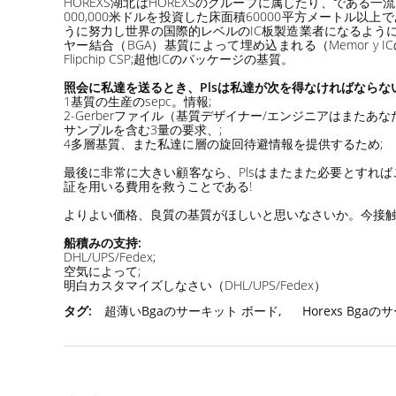
HOREXS湖北はHOREXSのグループに属したり、であ
000,000米ドルを投資した床面積60000平方メートル以上であ
うに努力し世界の国際的レベルのIC板製造業者になるように努力す
ヤー結合（BGA）基質によって埋め込まれる（Memor y ICの基質
Flipchip CSP;超他ICのパッケージの基質。
照会に私達を送るとき、Plsは私達が次を得なければならな
1基質の生産のsepc。情報;
2-Gerberファイル（基質デザイナー/エンジニアはまた
サンプルを含む3量の要求、;
4多層基質、また私達に層の旋回待避情報を提供するため;
最後に非常に大きい顧客なら、Plsはまたまた必要とすればこ
証を用いる費用を救うことである!
よりよい価格、良質の基質がほしいと思いなさいか。今接触Hor
船積みの支持:
DHL/UPS/Fedex;
空気によって;
明白カスタマイズしなさい（DHL/UPS/Fedex）
タグ:
超薄いBgaのサーキット ボード
,
Horexs Bga