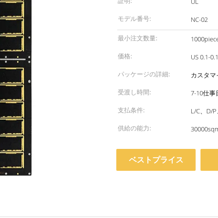
証明:
UL
モデル番号:
NC-02
最小注文数量:
1000piec
価格:
パッケージの詳細:
カスタマ
受渡し時間:
7-10仕事
支払条件:
L/C、D
供給の能力:
30000sq
ベストプライス