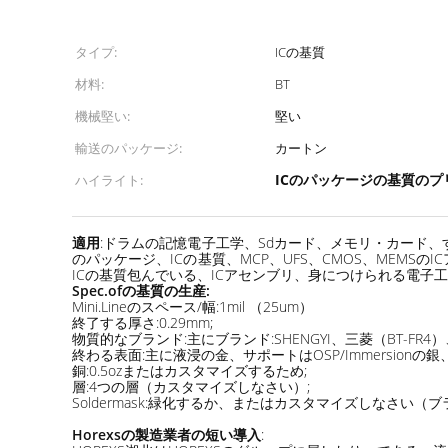
タイプ:
ICの基質
材料:
BT
機械堅い:
堅い
輸送のパッケージ:
カートン
ICのパッケージの基質のプ
ハイライト:
適用
:ドラムの記憶電子工学、Sdカード、メモリ・カード、すべて
のパッケージ、ICの基質、MCP、UFS、CMOS、MEMSのIC
ICの基質包んでいる、ICアセンブリ、身につけられる電子工学
Spec.ofの基質の生産:
Mini.Lineのスペース/幅:1mil （25um）
終了する厚さ:0.29mm;
物質的なブランド:主にブランド:SHENGYI、三菱（BT-FR4）、mitsu
終わる表面:主に液浸の金、サポートはOSP/Immersion
銅:0.5ozまたはカスタマイズするため;
層:4つの層（カスタマイズしなさい）;
Soldermask:緑化するか、またはカスタマイズしなさい（ブランド:
Horexsの製造業者の短い導入
: