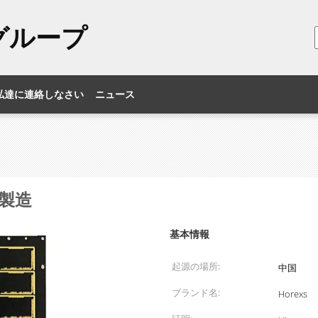
のグループ
私達に連絡しなさい
ニュース
製造
基本情報
起源の場所:
中国
ブランド名:
Horexs