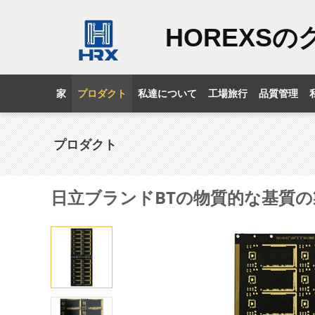
HOREXS
家
プロダクト
私達について
工場旅行
品質管理
プロダクト
日立ブランドBTの物質的な基質の