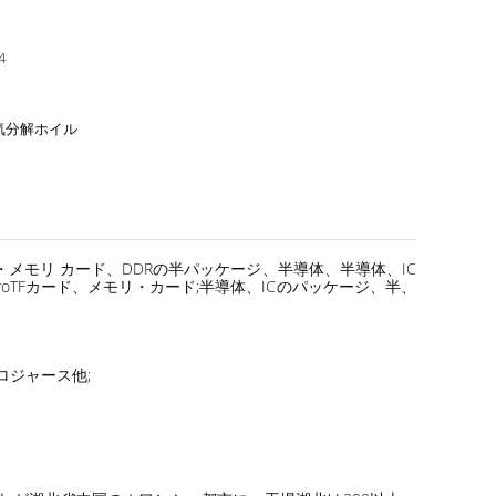
4
気分解ホイル
シュ・メモリ カード、DDRの半パッケージ、半導体、半導体、IC
MicroTFカード、メモリ・カード;半導体、ICのパッケージ、半、
icロジャース他;