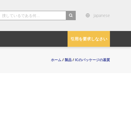
Japanese
search
引用を要求しなさい
ホーム
/
製品
/
ICのパッケージの基質