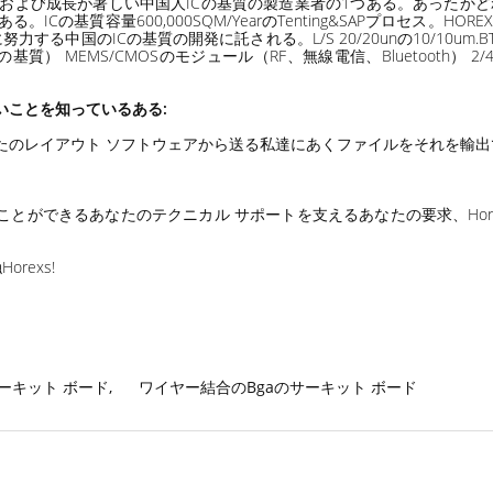
る一流および成長が著しい中国人ICの基質の製造業者の1つある。あったか
る。ICの基質容量600,000SQM/YearのTenting&SAPプロセス。
る中国のICの基質の開発に託される。L/S 20/20unの10/10um
） MEMS/CMOSのモジュール（RF、無線電信、Bluetooth） 2/4/
いことを知っているある:
あなたのレイアウト ソフトウェアから送る私達にあくファイルをそれを輸
とができるあなたのテクニカル サポートを支えるあなたの要求、Hore
exs!
のサーキット ボード
,
ワイヤー結合のBgaのサーキット ボード