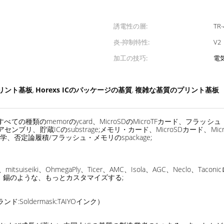
誘電性の層:
TR-
炎-抑制特性:
V2
加工の技巧:
電
リント基板
Horexs ICのパッケージの基質
複雑な基質のプリント基板
,
,
の種類のmemorのycard、MicroSDのMicroTFカード、フラッ
アセンブリ、貯蔵ICのsubstrage;メモリ・カード、MicroSDカード、
、否定論履積/フラッシュ・メモリのspackage;
iseiki、OhmegaPly、Ticer、AMC、Isola、AGC、Neclo、Tacon
の銀、錫のような、もっとカスタマイズする;
Soldermask:TAIYOインク）