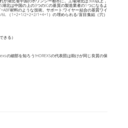
どれが湖北省中国のホワンシー都市に。工場湖北は300以上，
HOREXS湖北は中国の上の3つのICの基質の製造業者の1つになるよ
.BT+ABF材料のような技術。サポート:ワイヤー結合の基質ワイ
6L （1+2+1/2+2+2/1+4+1）の埋められる/盲目集結（穴）
出できる）
xsの細部を知ろう!HOREXSの代表団は助けが同じ良質の保