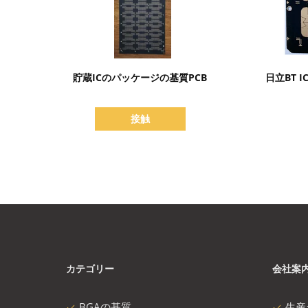
詳細を表示
貯蔵ICのパッケージの基質PCB
日立BT
接触
カテゴリー
会社案
BGAの基質
生産