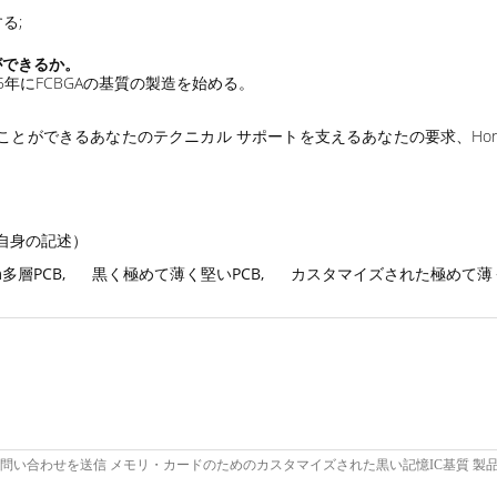
る;
ができるか。
025年にFCBGAの基質の製造を始める。
とができるあなたのテクニカル サポートを支えるあなたの要求、Hore
sの自身の記述）
m多層PCB
,
黒く極めて薄く堅いPCB
,
カスタマイズされた極めて薄く