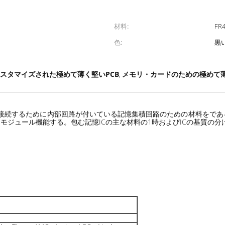
材料:
FR
色:
黒
スタマイズされた極めて薄く堅いPCB
メモリ・カードのための極めて薄
,
を接続するために内部回路が付いている記憶集積回路のための材料をで
モジュール機能する。包む記憶ICの主な材料の1時およびICの基質の分