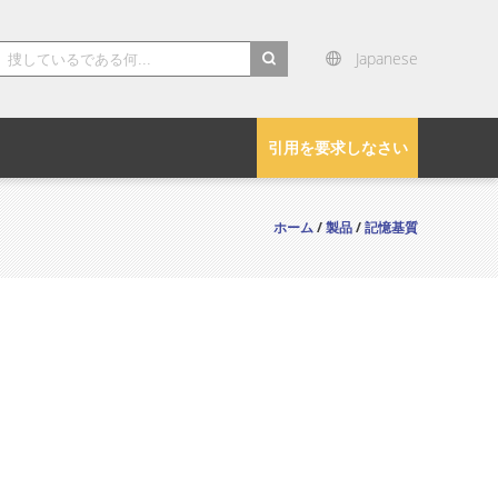
Japanese
search
引用を要求しなさい
ホーム
/
製品
/
記憶基質