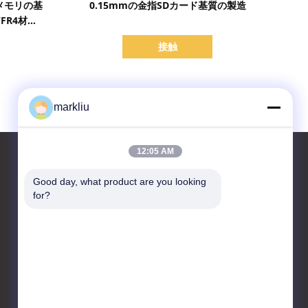
メモリの基
0.15mmの金指SDカード基質の製造
FR4材料
接触
markliu
12:05 AM
Good day, what product are you looking 
for?
お問い合わせ
HongRuiXing (Hubei)
Electronics Co.,Ltd.
boluo郡yangchunの町の
tangjiaoの村
86-0752-6166099