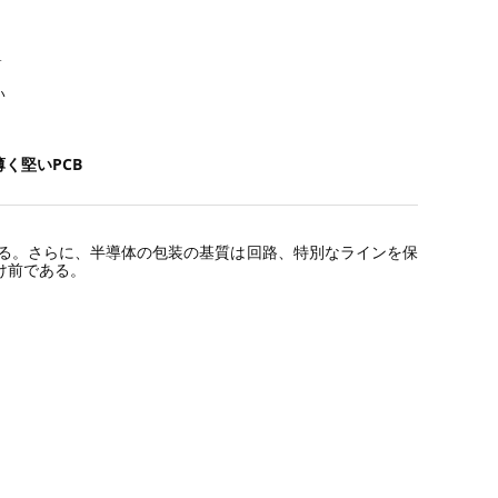
4
い
く堅いPCB
ある。さらに、半導体の包装の基質は回路、特別なラインを保
け前である。