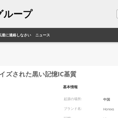
のグループ
私達に連絡しなさい
ニュース
イズされた黒い記憶IC基質
基本情報
起源の場所:
中国
ブランド名:
Horexs