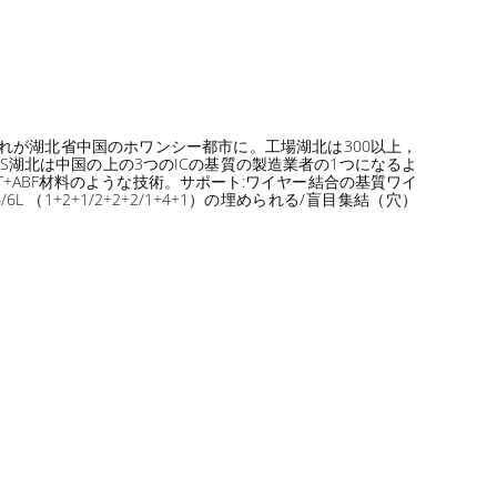
どれが湖北省中国のホワンシー都市に。工場湖北は300以上，
HOREXS湖北は中国の上の3つのICの基質の製造業者の1つになるよ
.BT+ABF材料のような技術。サポート:ワイヤー結合の基質ワイ
6L （1+2+1/2+2+2/1+4+1）の埋められる/盲目集結（穴）