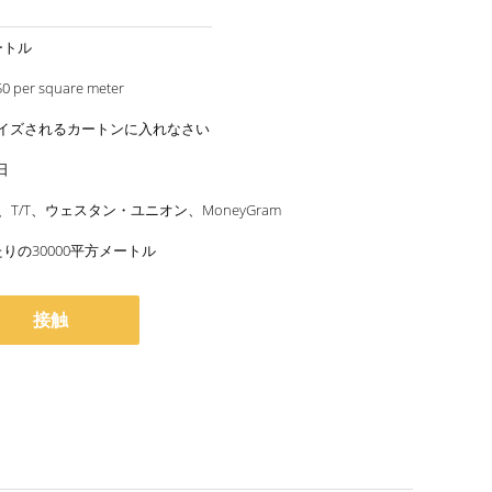
ートル
US 120-150 per square meter
イズされるカートンに入れなさい
日
/P、T/T、ウェスタン・ユニオン、MoneyGram
りの30000平方メートル
接触