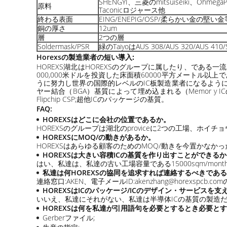
SHENGYI、三菱のmitsuiseiki、Ohmega
原料
Taconicロジャース他
終わる表面
EING/ENEPIG/OSP/柔らかい金の堅い
銅の厚さ
12um
層
2つの層
Soldermask/PSR
緑のTaiyoはAUS 308/AUS 320/AUS 
Horexsの製造業者の短い導入
:
HOREXS湖北はHOREXSのグループに属したり、であ
000,000米ドルを投資した床面積60000平方メートル以上であ
うに努力し世界の国際的レベルのIC板製造業者になるように努力す
ヤー結合（BGA）基質によって埋め込まれる（Memor y ICの基質
Flipchip CSP;超他ICのパッケージの基質。
FAQ:
HOREXSはどこに会社の位置であるか。
HOREXSのグループは湖北のproviceに2つの工場、ホ
HOREXSにMOQ/の動きがあるか。
HOREXSはあらゆる顧客のためのMOQ/動きを今置かなかっ
HOREXSは大きい容積ICの基質を作り出すことができる
はい、私達は、私達の古い工場容量である15000sqm/month
私達は何HOREXSの協同を追求すれば連絡するべきであ
連絡窓口:AKEN、電子メールID:akenzhang@horexs
HOREXSはICのパッケージ/ICのデザイン・サービスを支
いいえ、私達にそれがない、私達は半導体ICの基質の製造
HOREXSは何を私達が引用語句を必要とするとき必要と
Gerberファイル;