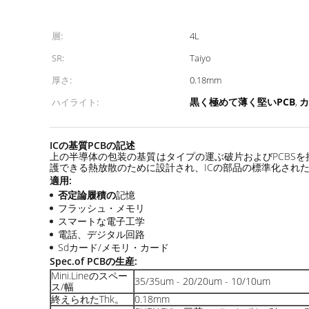
層:
4L
SR:
Taiyo
厚さ:
0.18mm
黒く極めて薄く堅いPCB
カ
ハイライト:
,
ICの基質PCBの記述
上の半導体の包装の基質はタイプの運ぶ破片およびPCBS
護できる熱放散のために設計され、ICの部品の標準化された
適用:
否定論履積の
記憶
フラッシュ・メモリ
スマートな電子工学
電話、デジタル回路
Sdカード/メモリ・カード
Spec.of PCBの生産:
Mini.Lineのスペー
35/35um - 20/20um - 10/10um
ス/幅
終えられたThk。
0.18mm