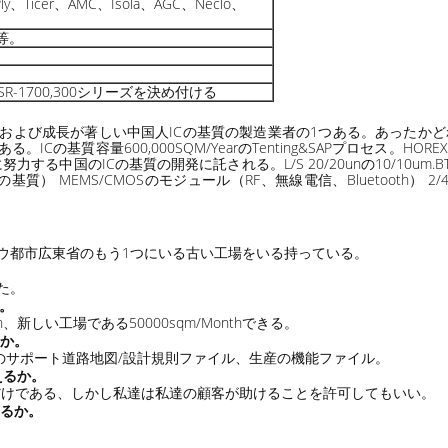
Ply、Ticer、AMC、Isola、AGC、Neclo、
金等。
410/SR-1700,300シリーズを決め付ける
る一流および成長が著しい中国人ICの基質の製造業者の1つある。あったか
る。ICの基質容量600,000SQM/YearのTenting&SAPプロセス。
る中国のICの基質の開発に託される。L/S 20/20unの10/10um
） MEMS/CMOSのモジュール（RF、無線電信、Bluetooth） 2/4/
イチョウ都市広東省のもう1つにいる古い工場をいる持っている。
た。
か。
、新しい工場である50000sqm/Monthできる。
るか。
pcb.comのサポート道路地図/設計規則ファイル、生産の機能ファイル。
えるか。
だけである、しかし私達は私達の顧客が助けることを許可してもいい。
するか。