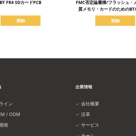
BT FR4 SDカードPCB
FMC否定論履積/フラッシュ・
質メモリ・カードのためのBT/
70um
接触
接触
内
企業情報
ライン
会社概要
M / ODM
沿革
開発
サービス
チーム