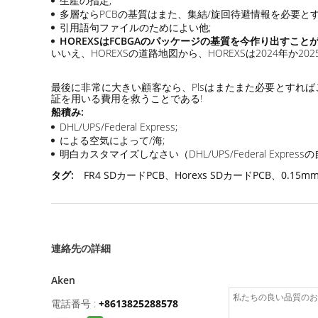
生産の指定;
多層ならPCBの基質はまた、集結/旋回待避情報を必要とす
引用語句ファイルのためによい他;
HOREXSはFCBGAのパッケージの基質を今作り出すこと
いいえ、HOREXSの道路地図から、HOREXSは2024年か2
最後に非常に大きい顧客なら、Plsはまたまた必要とすればこ
証を用いる費用を救うことである!
船積み:
DHL/UPS/Federal Express;
による空気によって/海;
明白カスタマイズしなさい（DHL/UPS/Federal Expres
タグ:
FR4 SDカードPCB、Horexs SDカードPCB、0.15m
連絡先の詳細
Aken
電話番号 :
+8613825288578