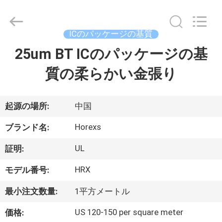
2020
-
2026
HongRuiXing
(Hubei)
ICのパッケージの基質
Electronics
Co.,Ltd..
All
25um BT ICのパッケージの基
家
Rights
Reserved.
質の柔らかい金張り
プ
ロ
起源の場所:
中国
ダ
Horexs
ブランド名:
ク
UL
証明:
ト
HRX
モデル番号:
最小注文数量:
1平方メートル
私
US 120-150 per square meter
価格: