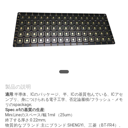
質
管
理
私
達
に
連
製品の説明
絡
適用
:半導体、ICのパッケージ、半、ICの基質包んでいる、ICアセ
ンブリ、身につけられる電子工学、否定論履積/フラッシュ・メモ
し
リのspackage;
Spec.ofの基質の生産:
な
Mini.Lineのスペース/幅:1mil （25um）
終了する厚さ:0.22mm;
さ
物質的なブランド:主にブランド:SHENGYI、三菱（BT-FR4）、