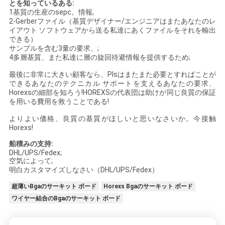
求
とを知っているある:
1基質の生産のsepc。情報;
し
2-Gerberファイル（基質デザイナー/エンジニアはまたあなたのレ
イアウト ソフトウェアから送る私達にあくファイルをそれを輸出
な
できる）
サンプルを含む3量の要求、;
4多層基質、また私達に層の旋回待避情報を提供するため;
さ
最後に非常に大きい顧客なら、Plsはまたまた必要とすればことが
い
できるあなたのテクニカル サポートを支えるあなたの要求、
Horexsの細部を知ろう!HOREXSの代表団は助けが同じ良質の保証
を用いる費用を救うことである!
地
よりよい価格、良質の基質がほしいと思いなさいか。今接触
Horexs!
図
船積みの支持:
DHL/UPS/Fedex;
空気によって;
PRIVACY
明白カスタマイズしなさい（DHL/UPS/Fedex）
POLICY
超薄いBgaのサーキット ボード
Horexs Bgaのサーキット ボード
ワイヤー結合のBgaのサーキット ボード