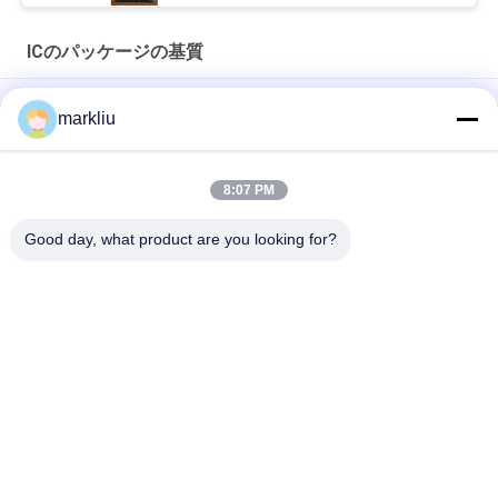
ICのパッケージの基質
日立ブランドBTの物質的な基質の製造
markliu
日立BT ICパッケージの基質の生産の支持
8:07 PM
半導体のパッケージのための0.15mm ICアセンブリ パッケージ
の基質
Good day, what product are you looking for?
人気カテゴリ
すべて
ICのパッケージの基
BGAの基質
質
一口のパッケージの
FCCSPのパッケージ
基質
の基質
センサーの基質
RFモジュールの基質