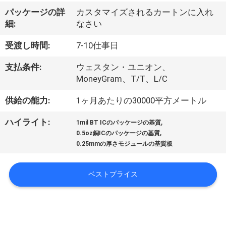
達
パッケージの詳
カスタマイズされるカートンに入れ
に
細:
なさい
つ
受渡し時間:
7-10仕事日
い
支払条件:
ウェスタン・ユニオン、
て
MoneyGram、T/T、L/C
供給の能力:
1ヶ月あたりの30000平方メートル
工
,
ハイライト:
1mil BT ICのパッケージの基質
,
場
0.5oz銅ICのパッケージの基質
0.25mmの厚さモジュールの基質板
旅
行
ベストプライス
品