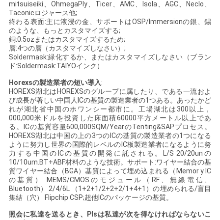
mitsuiseiki、OhmegaPly、Ticer、AMC、Isola、AGC、Neclo、
い
Taconicロジャース他;
終わる表面:主に液浸の金、サポートはOSP/Immersionの銀、錫
のような、もっとカスタマイズする;
銅:0.5ozまたはカスタマイズするため;
ニ
層:4つの層（カスタマイズしなさい）;
Soldermask:緑化するか、またはカスタマイズしなさい（ブラン
ド:Soldermask:TAIYOインク）
ュ
Horexsの製造業者の短い導入
:
ー
HOREXS湖北はHOREXSのグループに属したり、である一流およ
び成長が著しい中国人ICの基質の製造業者の1つある。あったかど
ス
れが湖北省中国のホワンシー都市に。工場湖北は300以上，
000,000米ドルを投資した床面積60000平方メートル以上であ
る。ICの基質容量600,000SQM/YearのTenting&SAPプロセス。
HOREXS湖北は中国の上の3つのICの基質の製造業者の1つになる
引
ように努力し世界の国際的レベルのIC板製造業者になるように努
力する中国のICの基質の開発に託される。L/S 20/20unの
用
10/10um.BT+ABF材料のような技術。サポート:ワイヤー結合の基
質ワイヤー結合（BGA）基質によって埋め込まれる（Memor y IC
を
の基質） MEMS/CMOSのモジュール（RF、無線電信、
Bluetooth） 2/4/6L （1+2+1/2+2+2/1+4+1）の埋められる/盲目
集結（穴） Flipchip CSP;超他ICのパッケージの基質。
要
照会に私達を送るとき、Plsは私達が次を得なければならないこ