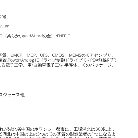
ting
/25um
IG （柔らかいgold&Hardの金） /ENEPIG
質、uMCP、MCP、UFS、CMOS、MEMSのICアセンブリ、
er/Analog ICドライブ制御ドライブIC;- PDA無線RF記
れる電子工学、車/自動車電子工学;半導体、ICのパッケージ、
icロジャース他;
どれが湖北省中国のホワンシー都市に。工場湖北は300以上，
HOREXS湖北は中国の上の3つのICの基質の製造業者の1つになるよ