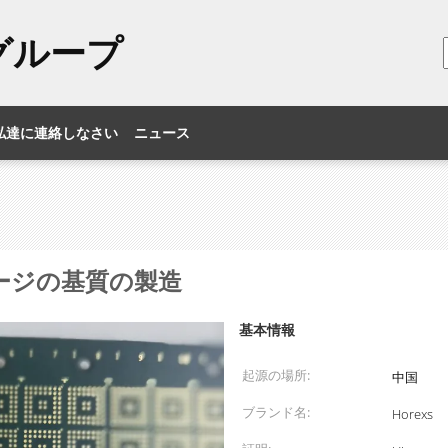
のグループ
私達に連絡しなさい
ニュース
ケージの基質の製造
基本情報
起源の場所:
中国
ブランド名:
Horexs