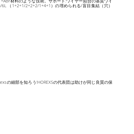
.BT+ABF材料のような技術。サポート:ワイヤー結合の基質ワイ
6L （1+2+1/2+2+2/1+4+1）の埋められる/盲目集結（穴）
xsの細部を知ろう!HOREXSの代表団は助けが同じ良質の保