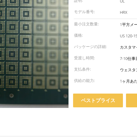
証明:
UL
モデル番号:
HRX
最小注文数量:
1平方メ
価格:
US 120-1
パッケージの詳細:
カスタマ
受渡し時間:
7-10仕事
支払条件:
ウェスタン
供給の能力:
1ヶ月あた
ベストプライス