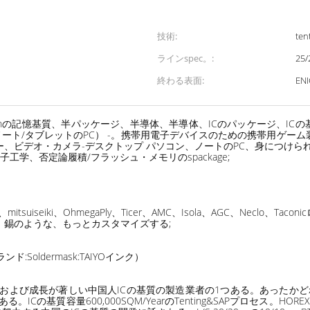
技術:
ten
ラインspec。:
25
終わる表面:
EN
Flashの記憶基質、半パッケージ、半導体、半導体、ICのパッケージ、ICの基
ート/タブレットのPC） -。携帯用電子デバイスのための携帯用ゲーム装置.Pow
ーバー、ビデオ・カメラ-デスクトップ パソコン、ノートのPC、身につけら
工学、否定論履積/フラッシュ・メモリのspackage;
iseiki、OhmegaPly、Ticer、AMC、Isola、AGC、Neclo、Tacon
の銀、錫のような、もっとカスタマイズする;
Soldermask:TAIYOインク）
る一流および成長が著しい中国人ICの基質の製造業者の1つある。あったか
る。ICの基質容量600,000SQM/YearのTenting&SAPプロセス。