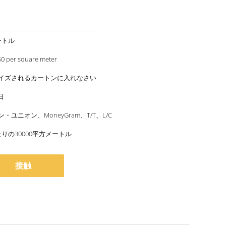
ートル
50 per square meter
イズされるカートンに入れなさい
日
・ユニオン、MoneyGram、T/T、L/C
りの30000平方メートル
接触