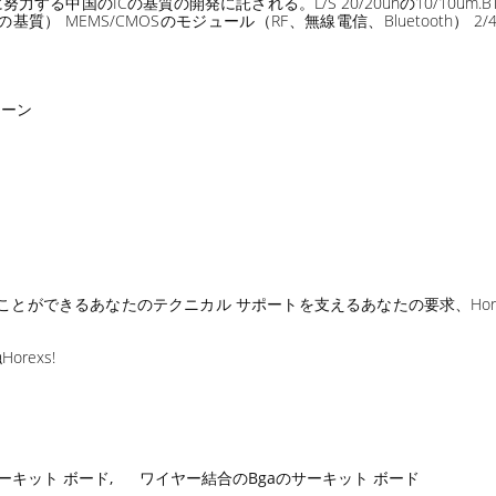
る中国のICの基質の開発に託される。L/S 20/20unの10/10um
） MEMS/CMOSのモジュール（RF、無線電信、Bluetooth） 2/4/
パターン
とができるあなたのテクニカル サポートを支えるあなたの要求、Hore
exs!
のサーキット ボード
,
ワイヤー結合のBgaのサーキット ボード