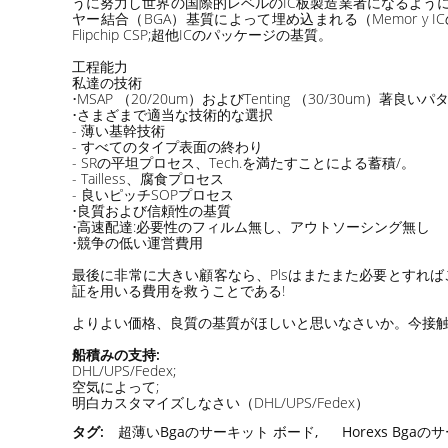
うに努力し世界の国際的レベルのIC板製造業者になるように努力す
ヤー結合（BGA）基質によって埋め込まれる（Memor y ICの基質
Flipchip CSP;超他ICのパッケージの基質。
工程能力
私達の技術
•MSAP （20/20um）およびTenting （30/30um）著良い
•さまざまで適当な技術的な選択
- 薄い基幹技術
- すべてのタイプ表面の終わり
- SRの平坦プロセス、Tech.を満たすことによる蓄積/。
- Tailless、腐食プロセス
- 良いピッチSOPプロセス
•良質および信頼性の基質
•高速配達:必要性のフィルム無し、アウトソーシング無し
•競争の低い運営費用
最後に非常に大きい顧客なら、Plsはまたまた必要とすればこ
証を用いる費用を救うことである!
よりよい価格、良質の基質がほしいと思いなさいか。今接触Hor
船積みの支持:
DHL/UPS/Fedex;
空気によって;
明白カスタマイズしなさい（DHL/UPS/Fedex）
タグ:
超薄いBgaのサーキット ボード
,
Horexs Bga