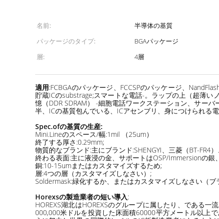
名前:
半導体の基質
パッケージのタイプ:
BGAパッケージ
層:
4層
適用
:FCBGAのパッケージ、FCCSPのパッケージ、Nand
貯蔵ICのsubstrage;スマートな電話-。ラップの上（超薄いノ
憶（DDR SDRAM） -細胞電話ワークステーション、サ
半、ICの基質包んでいる、ICアセンブリ、身につけられる電子
Spec.ofの基質の生産:
Mini.Lineのスペース/幅:1mil （25um）
終了する厚さ:0.29mm;
物質的なブランド:主にブランド:SHENGYI、三菱（BT-FR4）、mitsu
終わる表面:主に液浸の金、サポートはOSP/Immersion
銅:10-15umまたはカスタマイズするため;
層:4つの層（カスタマイズしなさい）;
Soldermask:緑化するか、またはカスタマイズしなさい（ブランド:
Horexsの製造業者の短い導入
:
HOREXS湖北はHOREXSのグループに属したり、であ
000,000米ドルを投資した床面積60000平方メートル以上であ